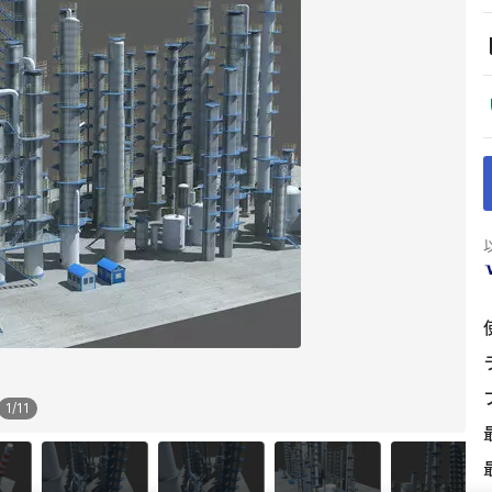
1
/
11