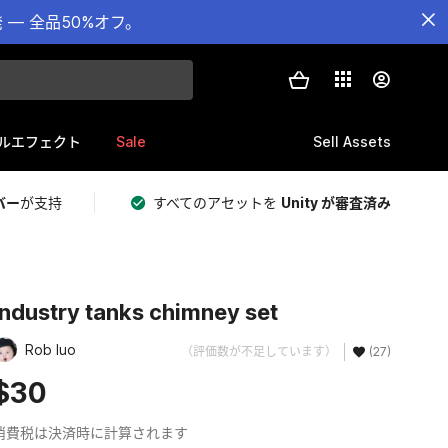
— 全品50%オフ。
Sale
Sell Assets
ルエフェクト
バー
が支持
すべてのアセットを
Unity が審査済み
industry tanks chimney set
Rob luo
（評価数が不足しています）
(27)
$30
消費税は決済時に計算されます