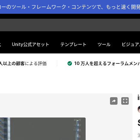
ーのツール・フレームワーク・コンテンツで、もっと速く開発 
化
Unity公式アセット
テンプレート
ツール
ビジュア
 万人以上の顧客
による評価
10 万人を超えるフォーラムメン