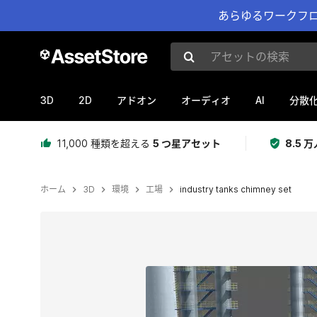
あらゆるワークフロ
アセットの検索
3D
2D
AI
アドオン
オーディオ
分散
11,000 種類を超える
5 つ星アセット
8.5
ホーム
3D
環境
工場
industry tanks chimney set
現在のスライド：1 / 11