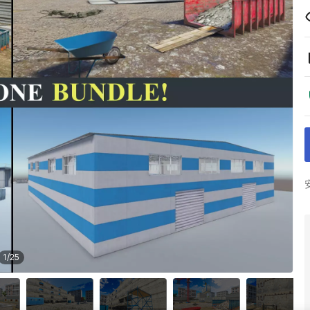
1
/
25