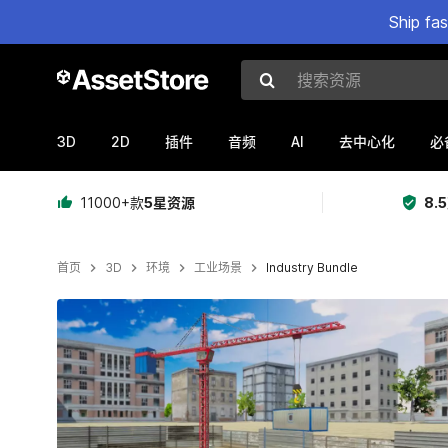
Ship fa
搜索资源
3D
2D
AI
插件
音频
去中心化
必
11000+款
5星资源
8.
首页
3D
环境
工业场景
Industry Bundle
当前幻灯片：1 / 25