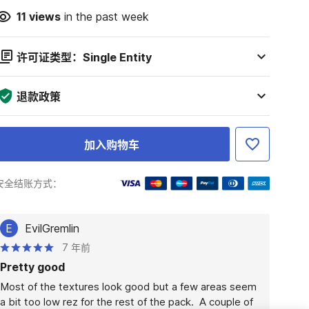
11
views
in the past week
许可证类型：Single Entity
退款政策
加入购物车
安全结账方式：
E
EvilGremlin
7 年前
Pretty good
Most of the textures look good but a few areas seem 
a bit too low rez for the rest of the pack.  A couple of 