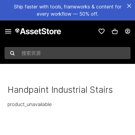
Ship faster with tools, frameworks & content for
every workflow — 50% off.
搜索资源
Handpaint Industrial Stairs
product_unavailable