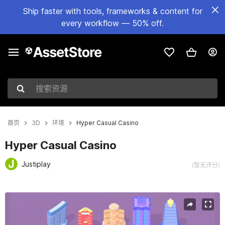
Ship faster with tools, frameworks & content for
every workflow — 50% off.
搜索资源
首页
3D
环境
Hyper Casual Casino
Hyper Casual Casino
Justiplay
(暂无评分)
当前幻灯片：1 / 10