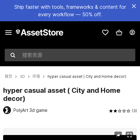
Ship faster with tools, frameworks & content for
every workflow — 50% off.
搜索资源
首页
3D
环境
hyper casual asset ( City and Home decor)
hyper casual asset ( City and Home
decor)
PolyArt 3d game
(3)
当前幻灯片：1 / 12