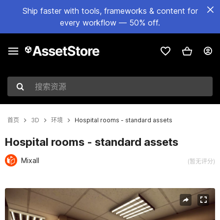
Ship faster with tools, frameworks & content for
every workflow — 50% off.
搜索资源
首页
3D
环境
Hospital rooms - standard assets
Hospital rooms - standard assets
Mixall
(暂无评分)
当前幻灯片：1 / 16