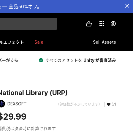
— 全品50%オフ。
Sale
Sell Assets
ルエフェクト
バー
が支持
すべてのアセットを
Unity が審査済み
National Library (URP)
DEXSOFT
（評価数が不足しています）
(7)
$29.99
消費税は決済時に計算されます