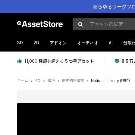
あらゆるワークフロ
アセットの検索
3D
2D
AI
アドオン
オーディオ
分散
11,000 種類を超える
5 つ星アセット
8.5
ホーム
3D
環境
歴史的建造物
National Library (URP)
現在のスライド：1 / 17