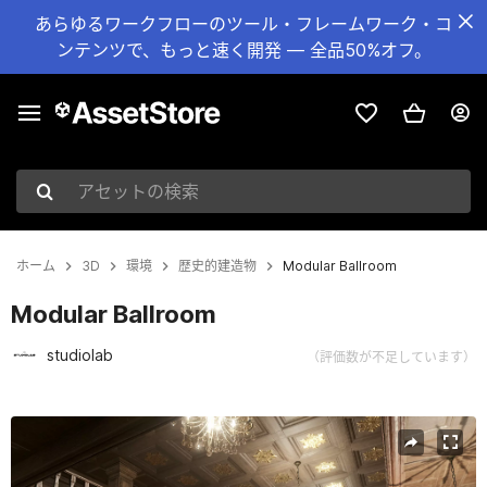
あらゆるワークフローのツール・フレームワーク・コ
ンテンツで、もっと速く開発 — 全品50%オフ。
アセットの検索
ホーム
3D
環境
歴史的建造物
Modular Ballroom
Modular Ballroom
studiolab
（評価数が不足しています）
現在のスライド：1 / 6