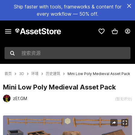
Ship faster with tools, frameworks & content for
every workflow — 50% off.
搜索资源
首页
3D
环境
历史建筑
Mini Low Poly Medieval Asset Pack
Mini Low Poly Medieval Asset Pack
zEf.GM
(暂无评分)
当前幻灯片：1 / 29