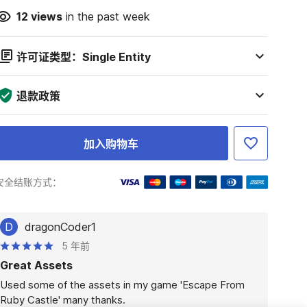
12
views
in the past week
许可证类型：Single Entity
退款政策
加入购物车
安全结账方式：
D
dragonCoder1
5 年前
Great Assets
Used some of the assets in my game 'Escape From 
Ruby Castle' many thanks.