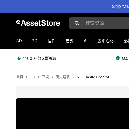
Ship fa
搜索资源
3D
2D
AI
插件
音频
去中心化
必
11000+款
5星资源
8.
首页
3D
环境
历史建筑
M.E. Castle Creator
当前幻灯片：1 / 86