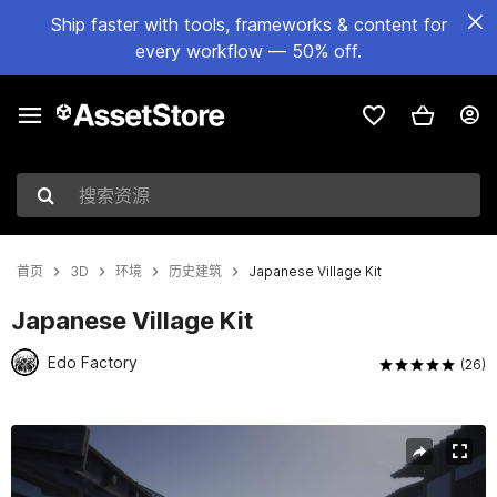
Ship faster with tools, frameworks & content for
every workflow — 50% off.
搜索资源
首页
3D
环境
历史建筑
Japanese Village Kit
Japanese Village Kit
Edo Factory
(26)
当前幻灯片：1 / 21