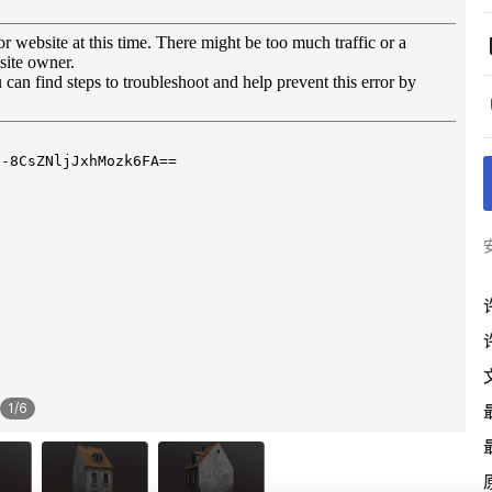
1
/
6