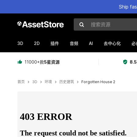
Ship fa
搜索资源
3D
2D
AI
插件
音频
去中心化
必
11000+款
5星资源
8.
首页
3D
环境
历史建筑
Forgotten House 2
当前幻灯片：1 / 6