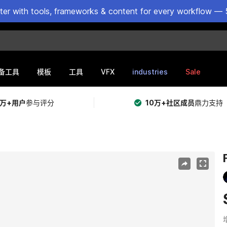
ster with tools, frameworks & content for every workflow — 
VFX
industries
Sale
备工具
模板
工具
5万+用户
参与评分
10万+社区成员
鼎力支持