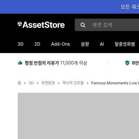
모든 워크
에셋 검색
3D
2D
Add-Ons
AI
음향
탈중앙화웹
평점 만점의 리뷰가
11,000개 이상
8만
홈
3D
주변환경
역사적 건조물
Famous Monuments Low 
현재 슬라이드: 1 / 11