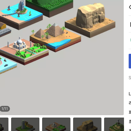
S
L
1
/
11