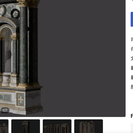
1
/
7