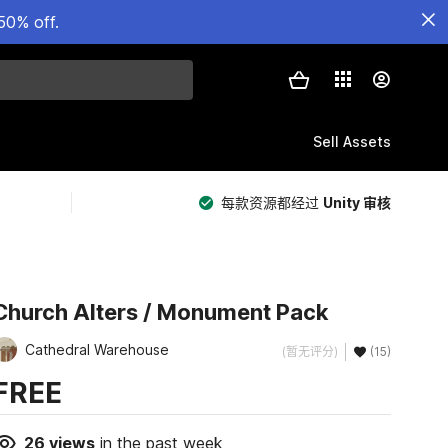
50% off.
Sell Assets
每款资源都经过
Unity 审核
Church Alters / Monument Pack
Cathedral Warehouse
(暂无评分)
(15)
FREE
26
views
in the past week