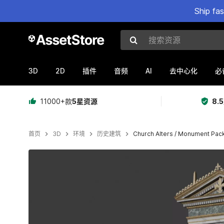
Ship fa
搜索资源
3D
2D
AI
插件
音频
去中心化
必
11000+款
5星资源
8.
首页
3D
环境
历史建筑
Church Alters / Monument Pac
当前幻灯片：1 / 7