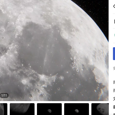
1
/
11