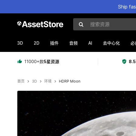
Ship fa
搜索资源
3D
2D
AI
插件
音频
去中心化
必
11000+款
5星资源
8.
首页
3D
环境
HDRP Moon
当前幻灯片：1 / 11