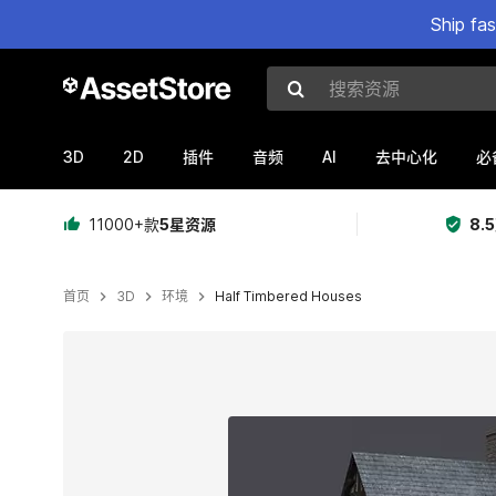
Ship fa
搜索资源
3D
2D
AI
插件
音频
去中心化
必
11000+款
5星资源
8.
首页
3D
环境
Half Timbered Houses
当前幻灯片：1 / 11