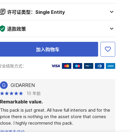
许可证类型：Single Entity
退款政策
加入购物车
安全结账方式：
G
GIDARREN
10 年前
Remarkable value.
This pack is just great. All have full interiors and for the 
price there is nothing on the asset store that comes 
close. I highly recommend this pack.
阅读更多评论