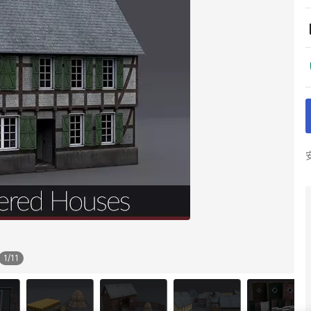
1
/
11