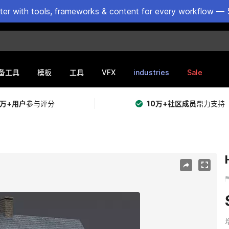
ster with tools, frameworks & content for every workflow — 
VFX
industries
Sale
备工具
模板
工具
5万+用户
参与评分
10万+社区成员
鼎力支持