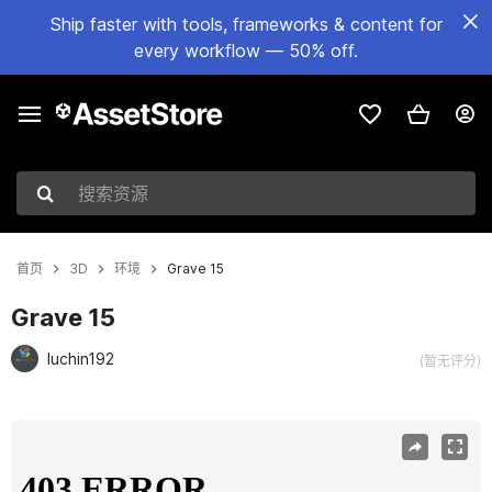
Ship faster with tools, frameworks & content for
every workflow — 50% off.
搜索资源
首页
3D
环境
Grave 15
Grave 15
luchin192
(暂无评分)
当前幻灯片：1 / 5