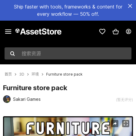
Ship faster with tools, frameworks & content for
every workflow — 50% off.
搜索资源
首页
3D
环境
Furniture store pack
Furniture store pack
Sakari Games
(暂无评分)
当前幻灯片：1 / 5