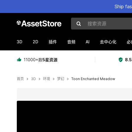
Ship fa
搜索资源
3D
2D
AI
插件
音频
去中心化
必
11000+款
5星资源
8.
首页
3D
环境
梦幻
Toon Enchanted Meadow
当前幻灯片：1 / 28