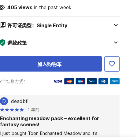
405
views
in the past week
许可证类型：Single Entity
退款政策
加入购物车
安全结账方式：
D
deadbfl
1 年前
Enchanting meadow pack – excellent for
fantasy scenes!
I just bought Toon Enchanted Meadow and it’s 