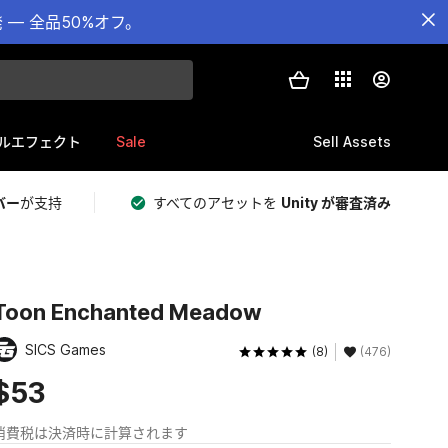
— 全品50%オフ。
Sale
Sell Assets
ルエフェクト
バー
が支持
すべてのアセットを
Unity が審査済み
Toon Enchanted Meadow
SICS Games
(8)
(476)
$53
消費税は決済時に計算されます