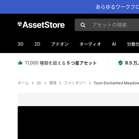
あらゆるワークフロ
アセットの検索
3D
2D
AI
アドオン
オーディオ
分散
11,000 種類を超える
5 つ星アセット
8.5
ホーム
3D
環境
ファンタジー
Toon Enchanted Meado
現在のスライド：1 / 28