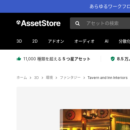
あらゆるワークフロ
アセットの検索
3D
2D
AI
アドオン
オーディオ
分散
11,000 種類を超える
5 つ星アセット
8.5
ホーム
3D
環境
ファンタジー
Tavern and Inn Interiors
現在のスライド：1 / 11