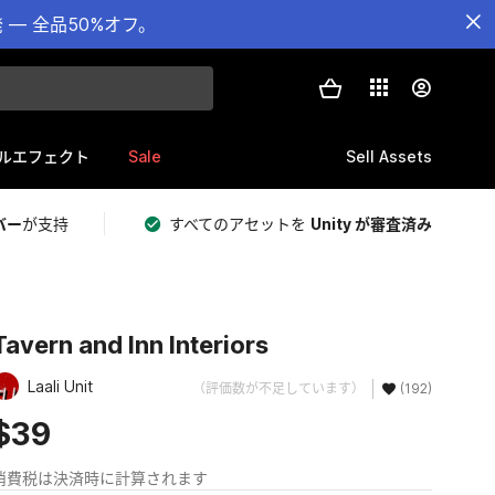
— 全品50%オフ。
Sale
Sell Assets
ルエフェクト
バー
が支持
すべてのアセットを
Unity が審査済み
Tavern and Inn Interiors
Laali Unit
（評価数が不足しています）
(192)
$39
消費税は決済時に計算されます