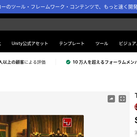
ーのツール・フレームワーク・コンテンツで、もっと速く開発 
化
Unity公式アセット
テンプレート
ツール
ビジュア
 万人以上の顧客
による評価
10 万人を超えるフォーラムメン