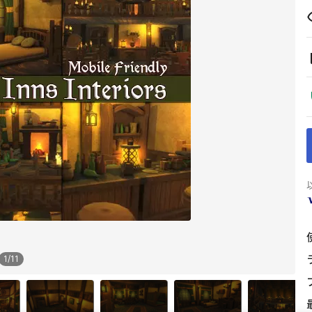
1
/
11