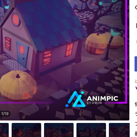
1
/
19