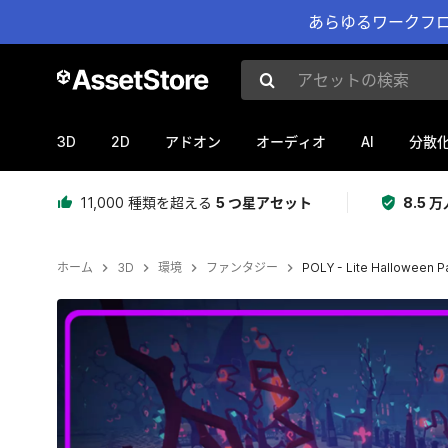
あらゆるワークフロ
アセットの検索
3D
2D
AI
アドオン
オーディオ
分散
11,000 種類を超える
5 つ星アセット
8.5
ホーム
3D
環境
ファンタジー
POLY - Lite Halloween P
現在のスライド：1 / 19