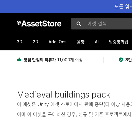
모든 워크
에셋 검색
3D
2D
Add-Ons
AI
음향
탈중앙화웹
평점 만점의 리뷰가
11,000개 이상
8만
Medieval buildings pack
이 에셋은 Unity 에셋 스토어에서 판매 중단(더 이상 사
이미 이 에셋을 구매하신 경우, 신규 및 기존 프로젝트에서 