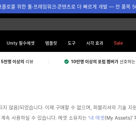
플로를 위한 툴·프레임워크·콘텐츠로 더 빠르게 개발 — 전 품목 5
Sale
Unity 필수에셋
템플릿
도구
시각 효과
 5천명 이상의
리뷰
10만명 이상의 포럼 멤버가
선호하는
용되지 않음)되었습니다. 이제 구매할 수 없으며, 퍼블리셔의 기술 지
계속 사용하실 수 있습니다. 에셋 소유자는 ‘
내 에셋
(My Asset