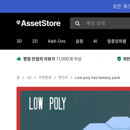
모든 워크
에셋 검색
3D
2D
Add-Ons
AI
음향
탈중앙화웹
평점 만점의 리뷰가
11,000개 이상
8만
홈
3D
주변환경
판타지
Low poly hex fantasy pack
현재 슬라이드: 1 / 5