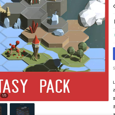
S
L
1
/
5