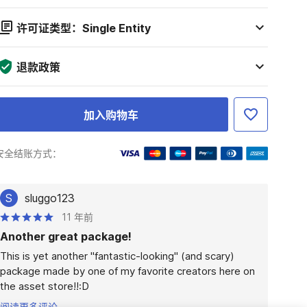
许可证类型：Single Entity
退款政策
加入购物车
安全结账方式：
S
sluggo123
11 年前
Another great package!
This is yet another "fantastic-looking" (and scary) 
package made by one of my favorite creators here on 
the asset store!!:D
阅读更多评论