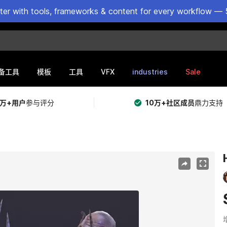
ster with tools, frameworks & content for every workflow — 
VFX
industries
Sale
备工具
模板
工具
5万+用户
参与评分
10万+社区成员
鼎力支持