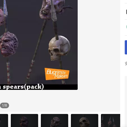
1
/
8