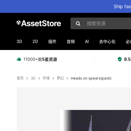
Ship fa
搜索资源
3D
2D
AI
插件
音频
去中心化
必
11000+款
5星资源
8.
首页
3D
环境
梦幻
Heads on spears(pack)
当前幻灯片：1 / 8