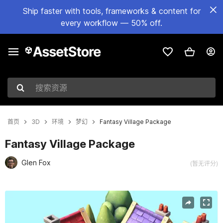
Ship faster with tools, frameworks & content for
every workflow — 50% off.
搜索资源
首页
3D
环境
梦幻
Fantasy Village Package
Fantasy Village Package
Glen Fox
(暂无评分)
当前幻灯片：1 / 5