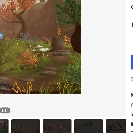
1
/
17