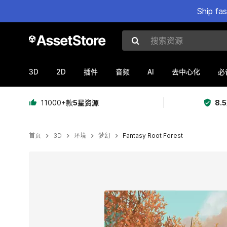
Ship fa
搜索资源
3D
2D
AI
插件
音频
去中心化
必
11000+款
5星资源
8.
首页
3D
环境
梦幻
Fantasy Root Forest
当前幻灯片：1 / 17