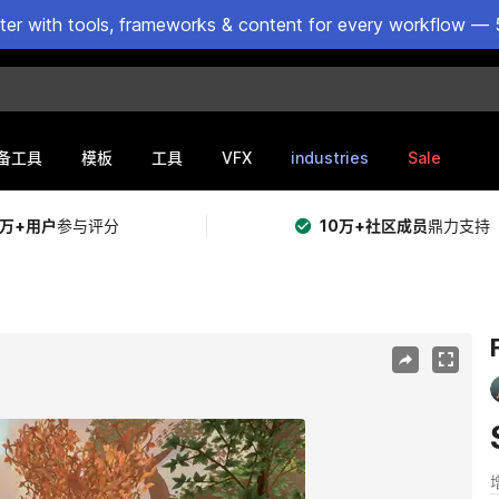
ster with tools, frameworks & content for every workflow — 
VFX
industries
Sale
备工具
模板
工具
5万+用户
参与评分
10万+社区成员
鼎力支持