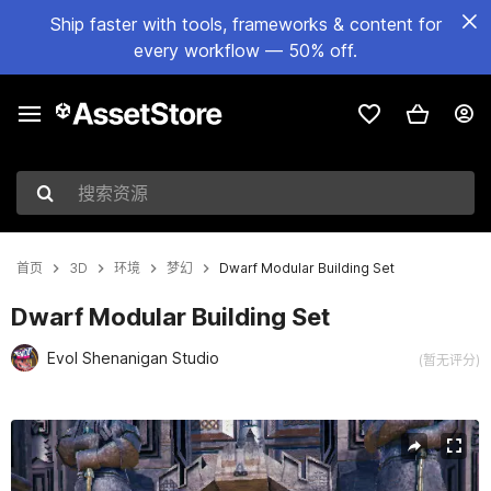
Ship faster with tools, frameworks & content for
every workflow — 50% off.
搜索资源
首页
3D
环境
梦幻
Dwarf Modular Building Set
Dwarf Modular Building Set
Evol Shenanigan Studio
(暂无评分)
当前幻灯片：1 / 12