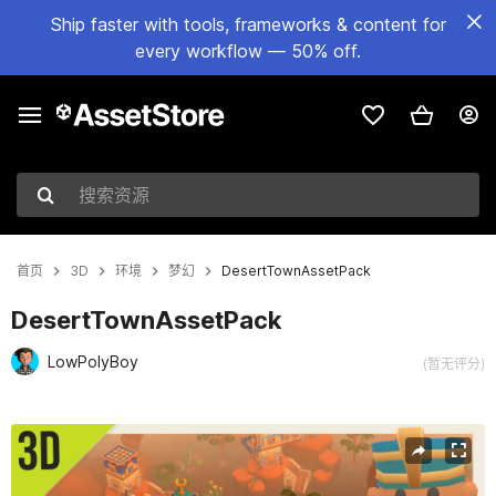
Ship faster with tools, frameworks & content for
every workflow — 50% off.
搜索资源
首页
3D
环境
梦幻
DesertTownAssetPack
DesertTownAssetPack
LowPolyBoy
(暂无评分)
当前幻灯片：1 / 13