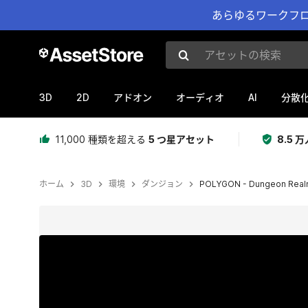
あらゆるワークフロ
アセットの検索
3D
2D
AI
アドオン
オーディオ
分散
11,000 種類を超える
5 つ星アセット
8.5
ホーム
3D
環境
ダンジョン
POLYGON - Dungeon Realms
現在のスライド：1 / 36