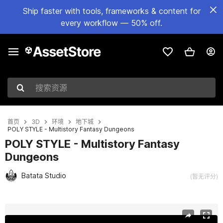
Ship faster with tools, frameworks & content for
every workflow — 50% off.
搜索资源
首页
3D
环境
地下城
POLY STYLE - Multistory Fantasy Dungeons
POLY STYLE - Multistory Fantasy
Dungeons
Batata Studio
(暂无评分)
当前幻灯片：1 / 20