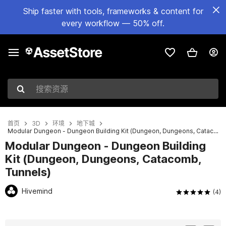
Ship faster with tools, frameworks & content for
every workflow — 50% off.
搜索资源
首页
3D
环境
地下城
Modular Dungeon - Dungeon Building Kit (Dungeon, Dungeons, Catacomb, Tunnels)
Modular Dungeon - Dungeon Building
Kit (Dungeon, Dungeons, Catacomb,
Tunnels)
Hivemind
(4)
当前幻灯片：1 / 16