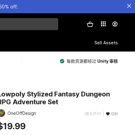
50% off.
Sell Assets
每款资源都经过
Unity 审核
Lowpoly Stylized Fantasy Dungeon
RPG Adventure Set
OneOffDesign
(暂无评分)
(29)
$19.99