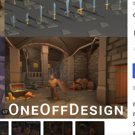
1
/
7