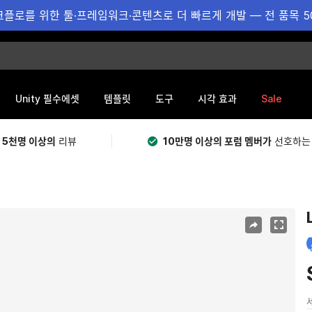
플로를 위한 툴·프레임워크·콘텐츠로 더 빠르게 개발 — 전 품목 5
Sale
Unity 필수에셋
템플릿
도구
시각 효과
 5천명 이상의
리뷰
10만명 이상의 포럼 멤버가
선호하는