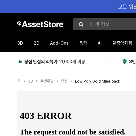
모든 워크
에셋 검색
3D
2D
Add-Ons
AI
음향
탈중앙화웹
평점 만점의 리뷰가
11,000개 이상
8만
홈
3D
주변환경
던젼
Low Poly Gold Mine pack
현재 슬라이드: 1 / 18