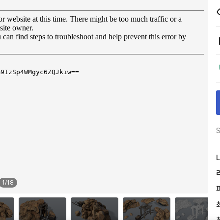
S
L
1
/
18