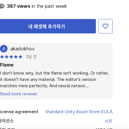
387
views
in the past week
내 에셋에 추가하기
A
akadokhov
3달 전
Flame
I don't know why, but the flame isn't working. Or rather, 
it doesn't have any material. The editor's version 
matches mine perfectly. And neural networ...
Read more reviews
icense agreement
Standard Unity Asset Store EULA
라이선스
시트