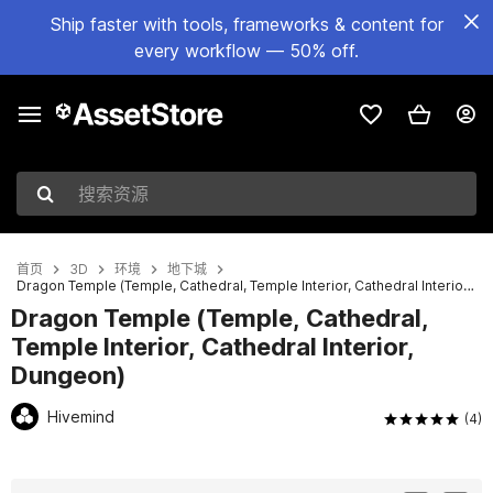
Ship faster with tools, frameworks & content for
every workflow — 50% off.
搜索资源
首页
3D
环境
地下城
Dragon Temple (Temple, Cathedral, Temple Interior, Cathedral Interior, Dungeon)
Dragon Temple (Temple, Cathedral,
Temple Interior, Cathedral Interior,
Dungeon)
Hivemind
(4)
当前幻灯片：1 / 12