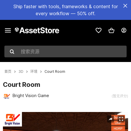
Ship faster with tools, frameworks & content for
every workflow — 50% off.
搜索资源
首页
3D
环境
Court Room
Court Room
Bright Vision Game
(暂无评分)
当前幻灯片：1 / 14