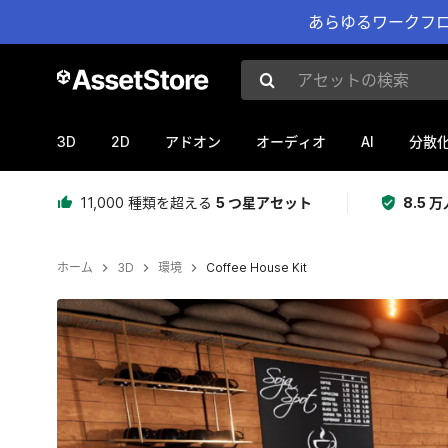
あらゆるワークフロ
アセットの検索
3D
2D
AI
アドオン
オーディオ
分散
11,000 種類を超える
5 つ星アセット
8.5
ホーム
3D
環境
Coffee House Kit
現在のスライド：1 / 49