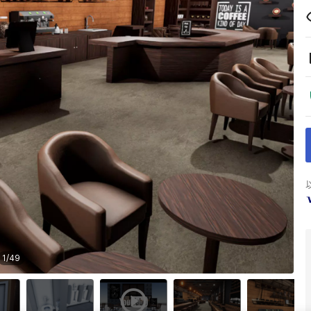
1
/
49