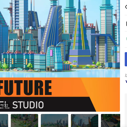
1
/
32