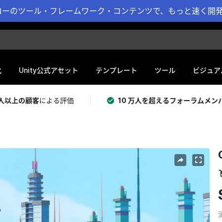
ーのツール・フレームワーク・コンテンツで、もっと速く開発 
化
Unity公式アセット
テンプレート
ツール
ビジュア
 万人以上の顧客
による評価
10 万人を超えるフォーラムメン