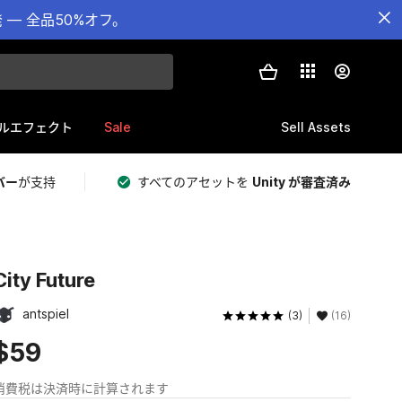
— 全品50%オフ。
Sale
Sell Assets
ルエフェクト
バー
が支持
すべてのアセットを
Unity が審査済み
City Future
antspiel
(3)
(16)
$59
消費税は決済時に計算されます