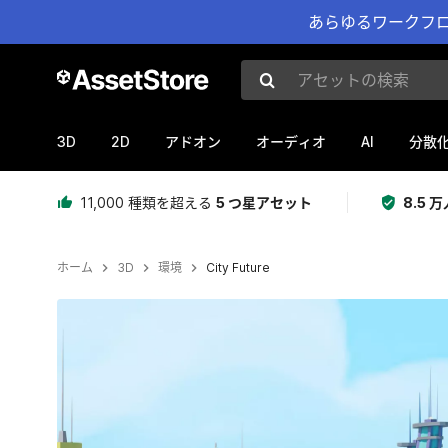
あらゆるワークフロ
アセットの検索
3D
2D
AI
アドオン
オーディオ
分散
11,000 種類を超える
5 つ星アセット
8.5
ホーム
3D
環境
City Future
現在のスライド：1 / 32