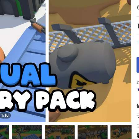
1
/
16