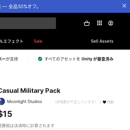
— 全品50%オフ。
Sale
Sell Assets
ルエフェクト
バー
が支持
すべてのアセットを
Unity が審査済み
Casual Military Pack
Moonlight Studios
（評価数が不足しています）
(12)
$15
消費税は決済時に計算されます