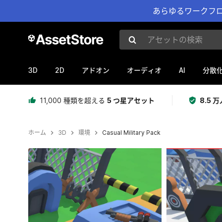
あらゆるワークフロ
アセットの検索
3D
2D
AI
アドオン
オーディオ
分散
11,000 種類を超える
5 つ星アセット
8.5
ホーム
3D
環境
Casual Military Pack
現在のスライド：1 / 16