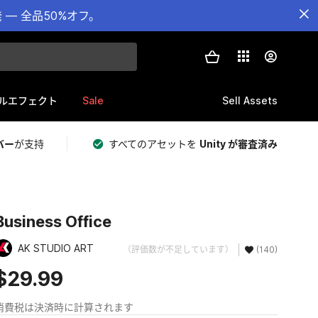
— 全品50%オフ。
Sale
Sell Assets
ルエフェクト
バー
が支持
すべてのアセットを
Unity が審査済み
Business Office
AK STUDIO ART
（評価数が不足しています）
(140)
$29.99
消費税は決済時に計算されます