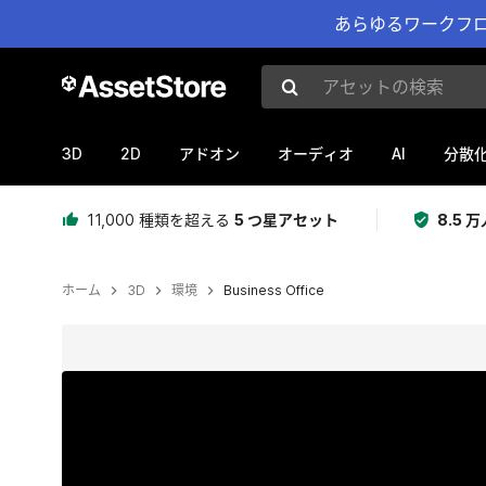
あらゆるワークフロ
アセットの検索
3D
2D
AI
アドオン
オーディオ
分散
11,000 種類を超える
5 つ星アセット
8.5
ホーム
3D
環境
Business Office
現在のスライド：1 / 86