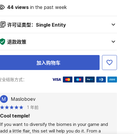
44
views
in the past week
许可证类型：Single Entity
退款政策
加入购物车
安全结账方式：
M
Masloboev
1 年前
Cool temple!
If you want to diversify the biomes in your game and 
add a little flair, this set will help you do it. From a 