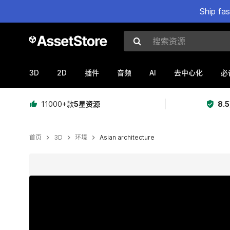
Ship fa
搜索资源
3D
2D
AI
插件
音频
去中心化
必
11000+款
5星资源
8.
首页
3D
环境
Asian architecture
当前幻灯片：1 / 15