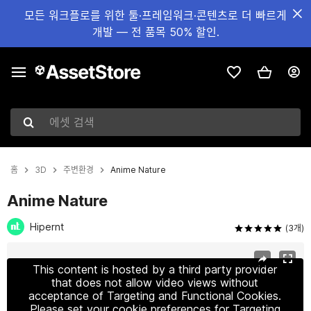
모든 워크플로를 위한 툴·프레임워크·콘텐츠로 더 빠르게
개발 — 전 품목 50% 할인.
에셋 검색
홈
3D
주변환경
Anime Nature
Anime Nature
Hipernt
(3개)
현재 슬라이드: 1 / 12
This content is hosted by a third party provider
that does not allow video views without
acceptance of Targeting and Functional Cookies.
Please set your cookie preferences for Targeting