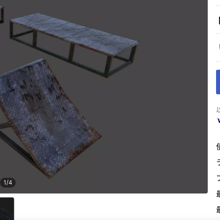
1
/
4