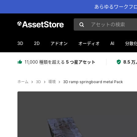
あらゆるワークフロ
アセットの検索
3D
2D
AI
アドオン
オーディオ
分散
11,000 種類を超える
5 つ星アセット
8.5
ホーム
3D
環境
3D ramp springboard metal Pack
現在のスライド：1 / 4