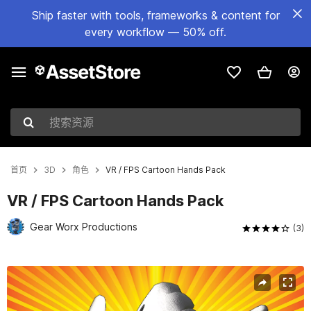
Ship faster with tools, frameworks & content for
every workflow — 50% off.
搜索资源
首页
3D
角色
VR / FPS Cartoon Hands Pack
VR / FPS Cartoon Hands Pack
Gear Worx Productions
(3)
当前幻灯片：1 / 5