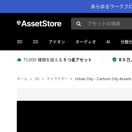
あらゆるワークフロ
アセットの検索
3D
2D
AI
アドオン
オーディオ
分散
11,000 種類を超える
5 つ星アセット
8.5
ホーム
3D
キャラクター
Urban City - Cartoon City Assets
現在のスライド：1 / 7