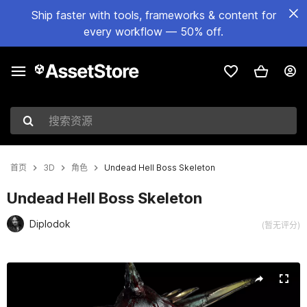
Ship faster with tools, frameworks & content for
every workflow — 50% off.
搜索资源
首页
3D
角色
Undead Hell Boss Skeleton
Undead Hell Boss Skeleton
Diplodok
(暂无评分)
当前幻灯片：1 / 15