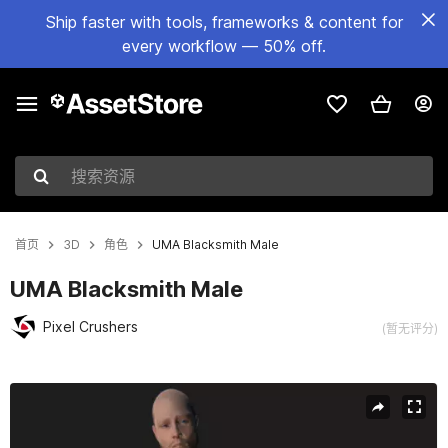
Ship faster with tools, frameworks & content for
every workflow — 50% off.
搜索资源
首页
3D
角色
UMA Blacksmith Male
UMA Blacksmith Male
Pixel Crushers
(暂无评分)
当前幻灯片：1 / 3