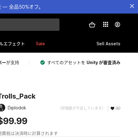
— 全品50%オフ。
Sale
Sell Assets
ルエフェクト
バー
が支持
すべてのアセットを
Unity が審査済み
Trolls_Pack
Diplodok
（評価数が不足しています）
(6)
$99.99
消費税は決済時に計算されます