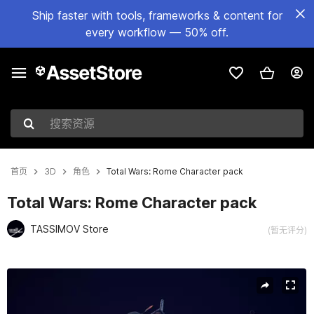
Ship faster with tools, frameworks & content for
every workflow — 50% off.
搜索资源
首页
3D
角色
Total Wars: Rome Character pack
Total Wars: Rome Character pack
TASSIMOV Store
(暂无评分)
当前幻灯片：1 / 9